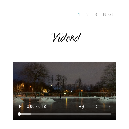
1
2
3
Next
Videod